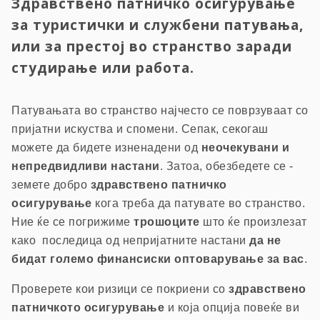
Здравствено патничко осигурување
за туристички и службени патувања,
или за престој во странство заради
студирање или работа.
Патувањата во странство најчесто се поврзуваат со
пријатни искуства и спомени. Сепак, секогаш
можете да бидете изненадени од
неочекувани и
непредвидливи настани
. Затоа, обезбедете се -
земете добро
здравствено патничко
осигурување
кога треба да патувате во странство.
Ние ќе се погрижиме
трошоците
што ќе произлезат
како последица од непријатните настани
да не
бидат големо финансиски оптоварување за вас
.
Проверете кои ризици се покриени со
здравствено
патничкото осигурување
и која опција повеќе ви