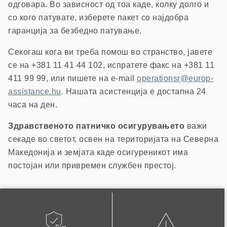
одговара. Во зависност од тоа каде, колку долго и
со кого патувате, изберете пакет со најдобра
гаранција за безбедно патување.
Секогаш кога ви треба помош во странство, јавете
се на +381 11 41 44 102, испратете факс на +381 11
411 99 99, или пишете на e-mail
operationsr@europ-
assistance.hu
. Нашата асистенција е достапна 24
часа на ден.
Здравственото патничко осигурувањето
важи
секаде во светот, освен на територијата на Северна
Македонија и земјата каде осигуреникот има
постојан или привремен службен престој.