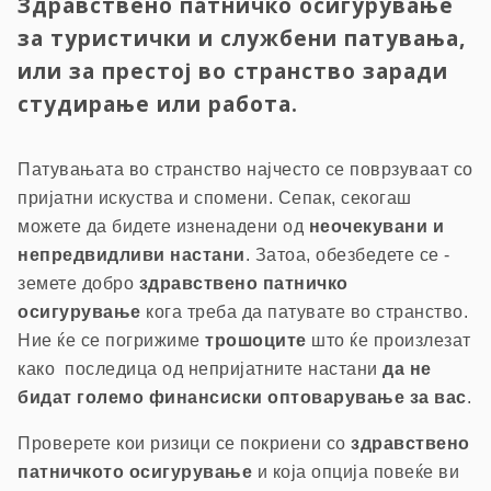
Здравствено патничко осигурување
за туристички и службени патувања,
или за престој во странство заради
студирање или работа.
Патувањата во странство најчесто се поврзуваат со
пријатни искуства и спомени. Сепак, секогаш
можете да бидете изненадени од
неочекувани и
непредвидливи настани
. Затоа, обезбедете се -
земете добро
здравствено патничко
осигурување
кога треба да патувате во странство.
Ние ќе се погрижиме
трошоците
што ќе произлезат
како последица од непријатните настани
да не
бидат големо финансиски оптоварување за вас
.
Проверете кои ризици се покриени со
здравствено
патничкото осигурување
и која опција повеќе ви