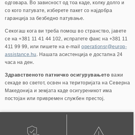
одговара. Во зависност од тоа каде, колку долго и
со кого патувате, изберете пакет со најдобра
гаранција за безбедно патување.
Секогаш кога ви треба помош во странство, јавете
се на +381 11 41 44 102, испратете факс на +381 11
411 99 99, или пишете на e-mail
operationsr@europ-
assistance.hu
. Нашата асистенција е достапна 24
часа на ден.
Здравственото патничко осигурувањето
важи
секаде во светот, освен на територијата на Северна
Македонија и земјата каде осигуреникот има
постојан или привремен службен престој.