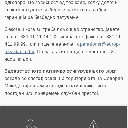
одговара. Во зависност од тоа каде, колку долго и
со кого патувате, изберете пакет со најдобра
гаранција за безбедно патување.
Секогаш кога ви треба помош во странство, јавете
се на +381 11 41 44 102, испратете факс на +381 11
411 99 99, или пишете на e-mail
operationsr@europ-
assistance.hu
. Нашата асистенција е достапна 24
часа на ден.
Здравственото патничко осигурувањето
важи
секаде во светот, освен на територијата на Северна
Македонија и земјата каде осигуреникот има
постојан или привремен службен престој.