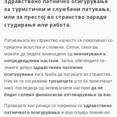
Здравствено патничко осигурување
за туристички и службени патувања,
или за престој во странство заради
студирање или работа.
Патувањата во странство најчесто се поврзуваат со
пријатни искуства и спомени. Сепак, секогаш
можете да бидете изненадени од
неочекувани и
непредвидливи настани
. Затоа, обезбедете се -
земете добро
здравствено патничко
осигурување
кога треба да патувате во странство.
Ние ќе се погрижиме
трошоците
што ќе произлезат
како последица од непријатните настани
да не
бидат големо финансиски оптоварување за вас
.
Проверете кои ризици се покриени со
здравствено
патничкото осигурување
и која опција повеќе ви