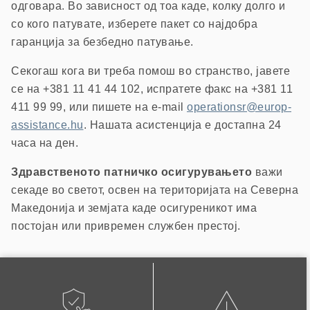
одговара. Во зависност од тоа каде, колку долго и
со кого патувате, изберете пакет со најдобра
гаранција за безбедно патување.
Секогаш кога ви треба помош во странство, јавете
се на +381 11 41 44 102, испратете факс на +381 11
411 99 99, или пишете на e-mail
operationsr@europ-
assistance.hu
. Нашата асистенција е достапна 24
часа на ден.
Здравственото патничко осигурувањето
важи
секаде во светот, освен на територијата на Северна
Македонија и земјата каде осигуреникот има
постојан или привремен службен престој.