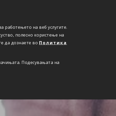
а работењето на веб услугите.
ОНЛАЈН
ПРИЈАВИ ШТЕТА
уство, полесно користење на
те да дознаете во
Политика
олачињата. Подесувањата на