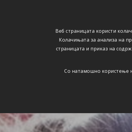
ФИЗИЧКИ
ПРАВНИ
ЛИЦА
ЛИЦА
Веб страницата користи колач
ОСИГУРУВАЊЕ
ШТЕТИ
Колачињата за анализа на п
страницата и приказ на содрж
Со натамошно користење на