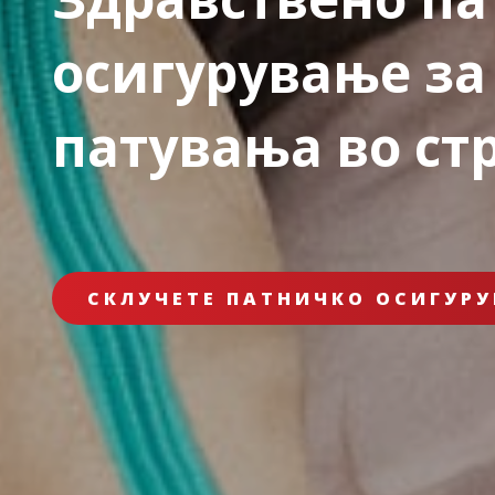
осигурување за
патувања во ст
СКЛУЧЕТЕ ПАТНИЧКО ОСИГУРУ