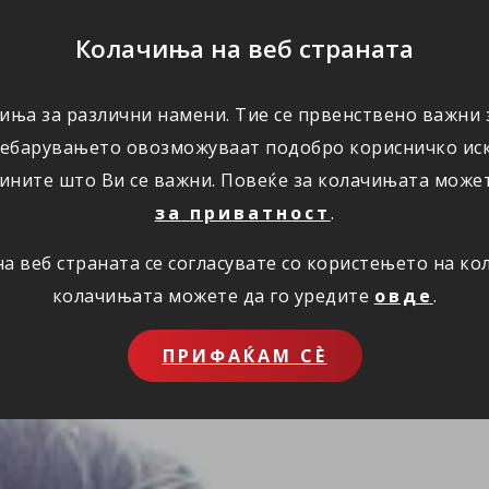
ПОМОШ
Колачиња на веб страната
иња за различни намени. Тие се првенствено важни з
ПОВОЛНОСТИ
КОРИСНО
ЗА НАС
ребарувањето овозможуваат подобро корисничко иск
ините што Ви се важни. Повеќе за колачињата може
за приватност
.
 веб страната се согласувате со користењето на к
колачињата можете да го уредите
овде
.
ПРИФАЌАМ СЀ