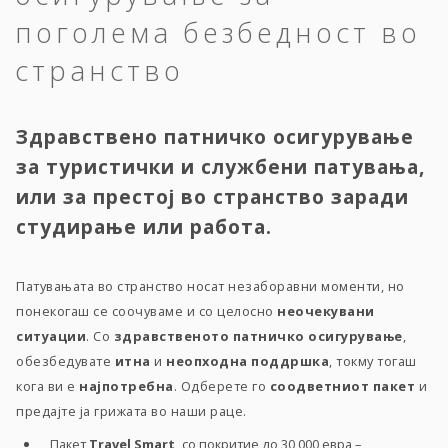
поголема безбедност во
странство
Здравствено патничко осигурување
за туристички и службени патувања,
или за престој во странство заради
студирање или работа.
Патувањата во странство носат незаборавни моменти, но
понекогаш се соочуваме и со целосно
неочекувани
ситуации
. Со
здравственото патничко осигурување
,
обезбедувате
итна
и
неопходна поддршка
, токму тогаш
кога ви е
најпотребна
. Одберете го
соодветниот пакет
и
предајте ја грижата во наши раце.
Пакет
Travel Smart,
со покритие до 30 000 евра –