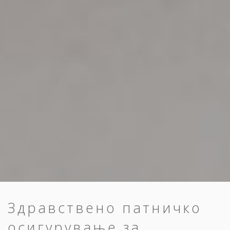
Здравствено патничко
осигурување за