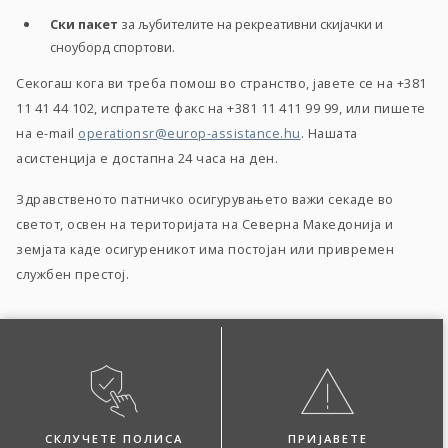
Ски пакет
за љубителите на рекреативни скијачки и
сноуборд спортови.
Секогаш кога ви треба помош во странство, јавете се на +381
11 41 44 102, испратете факс на +381 11 411 99 99, или пишете
на e-mail
operationsr@europ-assistance.hu
. Нашата
асистенција е достапна 24 часа на ден.
Здравственото патничко осигурувањето важи секаде во
светот, освен на територијата на Северна Македонија и
земјата каде осигуреникот има постојан или привремен
службен престој.
СКЛУЧЕТЕ ПОЛИСА
ПРИЈАВЕТЕ