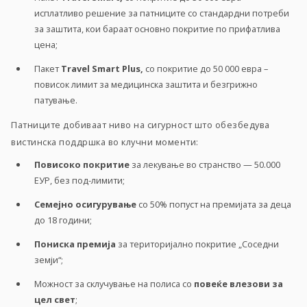
исплатливо решение за патниците со стандардни потреби
за заштита, кои бараат основно покритие по прифатлива
цена;
Пакет
Travel Smart Plus,
со покритие до 50 000 евра –
повисок лимит за медицинска заштита и безгрижно
патување.
Патниците добиваат ниво на сигурност што обезбедува
вистинска поддршка во клучни моменти:
Повисоко покритие
за лекување во странство
—
50.000
ЕУР, без под-лимити;
Семејно осигурување
со 50% попуст на премијата за деца
до 18 години;
Пониска премија
за територијално покритие „Соседни
земји“;
Можност за склучување на полиса со
повеќе влезови за
цел свет
;