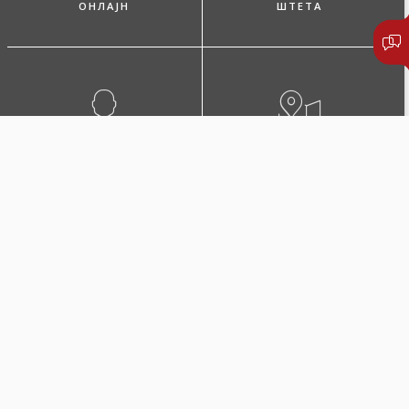
ОНЛАЈН
ШТЕТА
ПОБАРАЈТЕ ЗАСТАПНИК
ЛОКАЦИИ И КОНТАКТИ
Микро дом
Осигурете го домот додека сте на