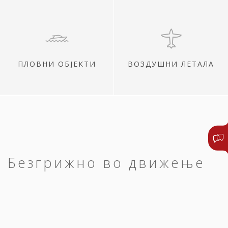
ПЛОВНИ ОБЈЕКТИ
ВОЗДУШНИ ЛЕТАЛА
Безгрижно во движење
Сите ваши патувања нека започнат и
завршат среќно.