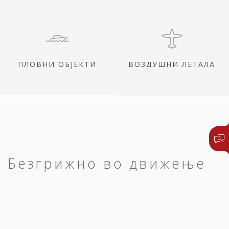
ПЛОВНИ ОБЈЕКТИ
ВОЗДУШНИ ЛЕТАЛА
Безгрижно во движење
Сите ваши патувања нека започнат и
завршат среќно.