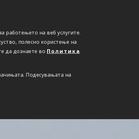
а работењето на веб услугите.
ОНЛАЈН
ПРИЈАВИ ШТЕТА
уство, полесно користење на
те да дознаете во
Политика
олачињата. Подесувањата на