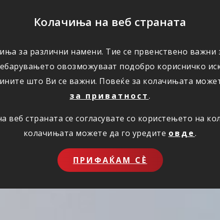
ПОМОШ
Колачиња на веб страната
иња за различни намени. Тие се првенствено важни з
ПОВОЛНОСТИ
КОРИСНО
ЗА НАС
ребарувањето овозможуваат подобро корисничко иск
ините што Ви се важни. Повеќе за колачињата може
за приватност
.
 веб страната се согласувате со користењето на к
колачињата можете да го уредите
овде
.
ПРИФАЌАМ СЀ