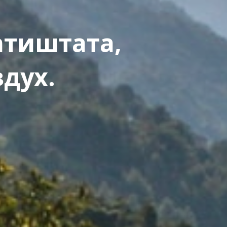
атиштата,
здух.