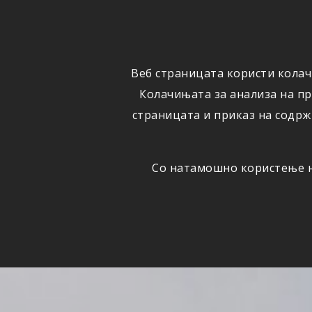
ФИЗИЧКИ
ПРАВНИ
ЛИЦА
ЛИЦА
Веб страницата користи колач
ОСИГУРУВАЊЕ
ШТЕТИ
Колачињата за анализа на п
страницата и приказ на содрж
Со натамошно користење на