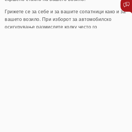
Грижете се за себе и за вашите сопатници како и за
вашето возило. При изборот за автомобилско
осигурување размислете колку често го
употребувате вашето возило, колку често патувате
во странство, со кого патувате, дали често носите
багаж, кој друг го вози вашето возило и други
околности што влијаат на вашата безбедност,
безбедноста на патниците и возилата.
Откако ќе одговорите на сите горенаведени
прашања, одлучете за вистинскиот избор на
осигурување. Вашата најдобра одлука ќе биде ако
го изберете вистинскиот пакет за осигурување,
бидејќи тоа ќе ве заштеди најмногу при плаќање на
премијата.
Не заборавајте ја автомобилската асистенција –