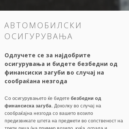
АВТОМОБИЛСКИ
ОСИГУРУВАЊА
Одлучете се за најдобрите
осигурувања и бидете безбедни од
финансиски загуби во случај на
сообраќана незгода
Со осигурувањето ќе бидете
безбедни од
финансиска загуба
. Доколку во случај на
сообраќајна незгода со вашето возило
предизвикате штета на предмети во сопственост на
трети лица (на пример возило, куќа, ограда и