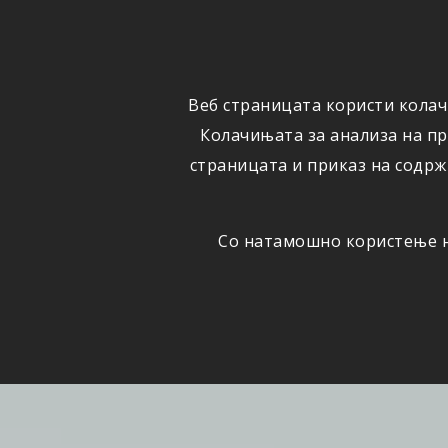
ФИЗИЧКИ
ПРАВНИ
ЛИЦА
ЛИЦА
Веб страницата користи колач
ОСИГУРУВАЊЕ
ШТЕТИ
Колачињата за анализа на п
страницата и приказ на содрж
Со натамошно користење на