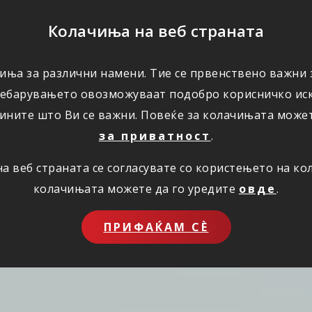
ПОМОШ
Колачиња на веб страната
иња за различни намени. Тие се првенствено важни з
ПОВОЛНОСТИ
КОРИСНО
ЗА НАС
ребарувањето овозможуваат подобро корисничко иск
ините што Ви се важни. Повеќе за колачињата може
за приватност
.
 веб страната се согласувате со користењето на к
колачињата можете да го уредите
овде
.
ПРИФАЌАМ СЀ