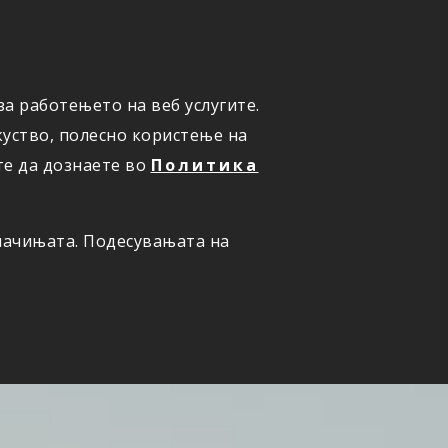
а работењето на веб услугите.
ОНЛАЈН
ПРИЈАВИ ШТЕТА
уство, полесно користење на
те да дознаете во
Политика
олачињата. Подесувањата на