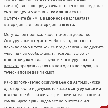
слично) односно предизвикате телесни повреди или
смрт на други учесници,
компанијата
на
оштетените ќе им ја
надомести
настанатата
материјална и нематеријална
штета
.
Меѓутоа, од претпазливост никогаш доволно.
Осигурувањето од автомобилска одговорност
покрива само штети кои се предизвикани на другите
учесници во сообраќајната незгода, затоа ви
препорачуваме
да склучите и
осигурување на
возачот
предизвикувач на незгодата во случај на
телесни повреди или смрт.
Како дополнително осигурување од Автомобилска
одговорност е и делумното каско
осигурување на
стакла
, кое без разлика кој е причинител на штета,
компанијата врши надомест на оштетено или
скршено стакло на вашето возило.