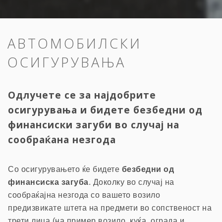
АВТОМОБИЛСКИ
ОСИГУРУВАЊА
Одлучете се за најдобрите
осигурувања и бидете безбедни од
финансиски загуби во случај на
сообраќана незгода
Со осигурувањето ќе бидете
безбедни од
финансиска загуба
. Доколку во случај на
сообраќајна незгода со вашето возило
предизвикате штета на предмети во сопственост на
трети лица (на пример возило, куќа, ограда и