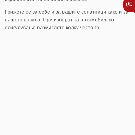
Грижете се за себе и за вашите сопатници како и за
вашето возило. При изборот за автомобилско
осигурување размислете колку често го
употребувате вашето возило, колку често патувате
во странство, со кого патувате, дали често носите
багаж, кој друг го вози вашето возило и други
околности што влијаат на вашата безбедност,
безбедноста на патниците и возилата.
Откако ќе одговорите на сите горенаведени
прашања, одлучете за вистинскиот избор на
осигурување. Вашата најдобра одлука ќе биде ако
го изберете вистинскиот пакет за осигурување,
бидејќи тоа ќе ве заштеди најмногу при плаќање на
премијата.
Не заборавајте ја автомобилската асистенција –