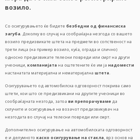
возило.
Со осигурувањето ќе бидете
безбедни од финансиска
загуба
. Доколку во случај на сообраќајна незгода со вашето
возило предизвикате штета на предмети во сопственост на
трети лица (на пример возило, куќа, ограда и слично)
односно предизвикате телесни повреди или смрт на други
учесници,
компанијата
на оштетените ќе им ја
надомести
настанатата материјална и нематеријална
штета
.
Осигурувањето од автомобилска одговорност покрива само
штети, кои што се предизвикани на другите учесници во
сообраќајната незгода, затоа
ви
препорачуваме
да
склучите и осигурување на возачот предизвикувач на
незгодата во случај на телесни повреди или смрт.
Дополнително осигурување на автомобилската одговорност
е и делумното
каско
осигурување на стакла
, врз основ на