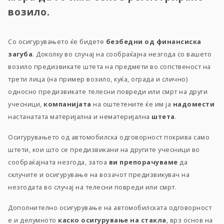
возило.
Со осигурувањето ќе бидете
безбедни од финансиска
загуба
. Доколку во случај на сообраќајна незгода со вашето
возило предизвикате штета на предмети во сопственост на
трети лица (на пример возило, куќа, ограда и слично)
односно предизвикате телесни повреди или смрт на други
учесници,
компанијата
на оштетените ќе им ја
надомести
настанатата материјална и нематеријална
штета
.
Осигурувањето од автомобилска одговорност покрива само
штети, кои што се предизвикани на другите учесници во
сообраќајната незгода, затоа
ви
препорачуваме
да
склучите и осигурување на возачот предизвикувач на
незгодата во случај на телесни повреди или смрт.
Дополнително осигурување на автомобилската одговорност
е и делумното
каско
осигурување на стакла
, врз основ на