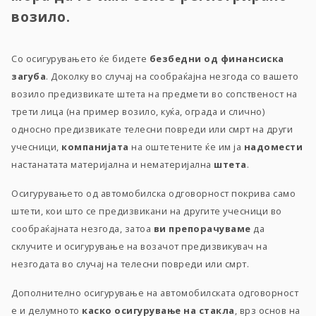
возило.
Со осигурувањето ќе бидете
безбедни од финансиска
загуба
. Доколку во случај на сообраќајна незгода со вашето
возило предизвикате штета на предмети во сопственост на
трети лица (на пример возило, куќа, ограда и слично)
односно предизвикате телесни повреди или смрт на други
учесници,
компанијата
на оштетените ќе им ја
надомести
настанатата материјална и нематеријална
штета
.
Осигурувањето од автомобилска одговорност покрива само
штети, кои што се предизвикани на другите учесници во
сообраќајната незгода, затоа
ви
препорачуваме
да
склучите и осигурување на возачот предизвикувач на
незгодата во случај на телесни повреди или смрт.
Дополнително осигурување на автомобилската одговорност
е и делумното
каско
осигурување на стакла
, врз основ на