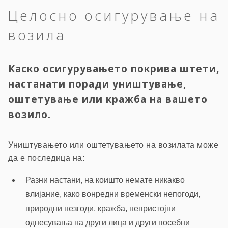
Целосно осигурување на
возила
Каско осигурувањето покрива штети,
настанати поради уништување,
оштетување или кражба на вашето
возило.
Уништувањето или оштетувањето на возилата може
да е последица на:
Разни настани, на коишто немате никакво
влијание, како вонредни временски непогоди,
природни незгоди, кражба, непристојни
однесувања на други лица и други посебни