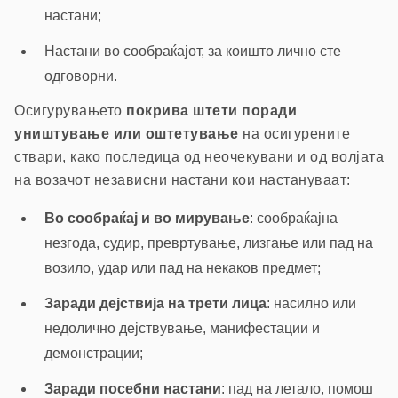
настани;
Настани во сообраќајот, за коишто лично сте
одговорни.
Осигурувањето
покрива штети поради
уништување или оштетување
на осигурените
ствари, како последица од неочекувани и од волјата
на возачот независни настани кои настануваат:
Во сообраќај и во мирување
: сообраќајна
незгода, судир, превртување, лизгање или пад на
возило, удар или пад на некаков предмет;
Заради дејствија на трети лица
: насилно или
недолично дејствување, манифестации и
демонстрации;
Заради посебни настани
: пад на летало, помош