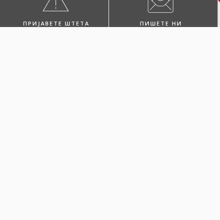
ПРИЈАВЕТЕ ШТЕТА
ПИШЕТЕ НИ
ПОБАРАЈТЕ ЗАСТАПНИК
ПОСЕТЕТЕ НЀ
Одберете Каско
Green за вашето
електрично или