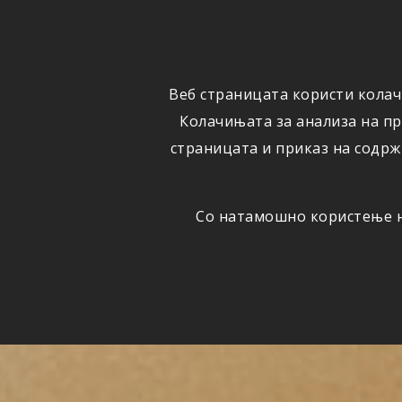
ФИЗИЧКИ
ПРАВНИ
ЛИЦА
ЛИЦА
Веб страницата користи колач
ОСИГУРУВАЊЕ
ШТЕТИ
Колачињата за анализа на п
страницата и приказ на содрж
Со натамошно користење на