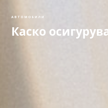
АВТОМОБИЛИ
Каско осигурув