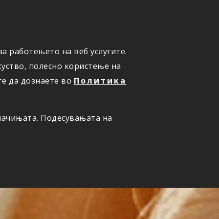
а работењето на веб услугите.
ОНЛАЈН
ПРИЈАВИ ШТЕТА
уство, полесно користење на
те да дознаете во
Политика
олачињата. Подесувањата на