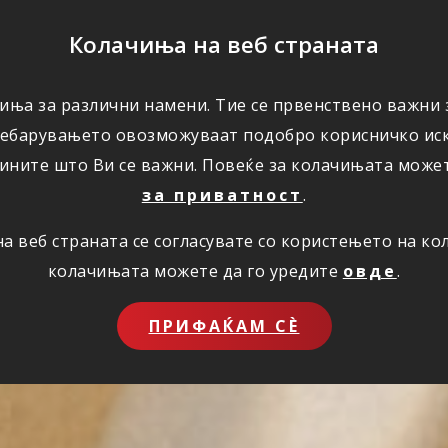
ПОМОШ
Колачиња на веб страната
иња за различни намени. Тие се првенствено важни з
ПОВОЛНОСТИ
КОРИСНО
ЗА НАС
ребарувањето овозможуваат подобро корисничко иск
ините што Ви се важни. Повеќе за колачињата може
за приватност
.
 веб страната се согласувате со користењето на к
колачињата можете да го уредите
овде
.
ПРИФАЌАМ СЀ