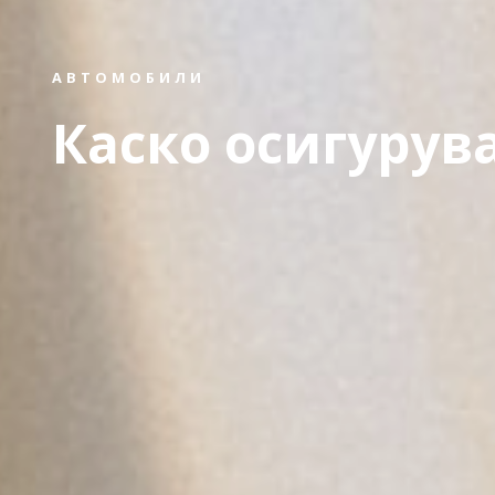
АВТОМОБИЛИ
Каско осигурув