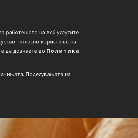
а работењето на веб услугите.
ОНЛАЈН
ПРИЈАВИ ШТЕТА
уство, полесно користење на
те да дознаете во
Политика
олачињата. Подесувањата на