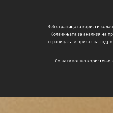
ФИЗИЧКИ
ПРАВНИ
ЛИЦА
ЛИЦА
Веб страницата користи колач
ОСИГУРУВАЊЕ
ШТЕТИ
Колачињата за анализа на п
страницата и приказ на содрж
Со натамошно користење на