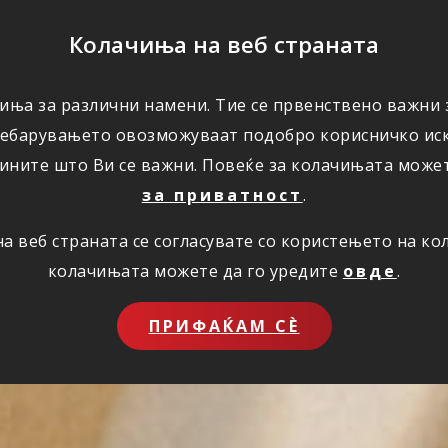
ПОМОШ
Колачиња на веб страната
иња за различни намени. Тие се првенствено важни з
ПОВОЛНОСТИ
КОРИСНО
ЗА НАС
ребарувањето овозможуваат подобро корисничко иск
ините што Ви се важни. Повеќе за колачињата може
за приватност
.
 веб страната се согласувате со користењето на к
колачињата можете да го уредите
овде
.
ПРИФАЌАМ СЀ