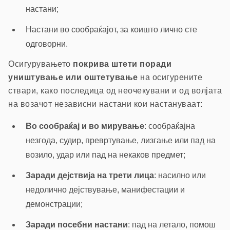
настани;
Настани во сообраќајот, за коишто лично сте
одговорни.
Осигурувањето
покрива штети поради
уништување или оштетување
на осигурените
ствари, како последица од неочекувани и од волјата
на возачот независни настани кои настануваат:
Во сообраќај и во мирување
: сообраќајна
незгода, судир, превртување, лизгање или пад на
возило, удар или пад на некаков предмет;
Заради дејствија на трети лица
: насилно или
недолично дејствување, манифестации и
демонстрации;
Заради посебни настани
: пад на летало, помош