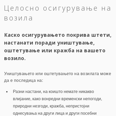
Целосно осигурување на
возила
Каско осигурувањето покрива штети,
настанати поради уништување,
оштетување или кражба на вашето
возило.
Уништувањето или оштетувањето на возилата може
да е последица на:
Разни настани, на коишто немате никакво
влијание, како вонредни временски непогоди,
природни незгоди, кражба, непристојни
однесувања на други лица и други посебни