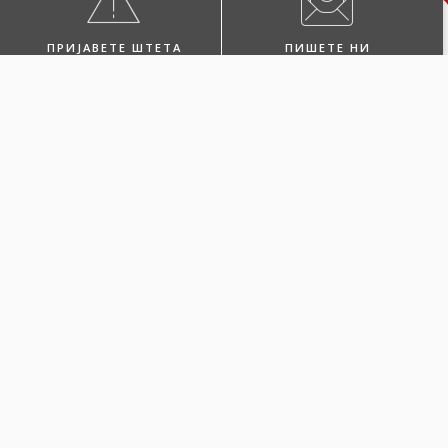
ПРИЈАВЕТЕ ШТЕТА
ПИШЕТЕ НИ
ПОБАРАЈТЕ ЗАСТАПНИК
ПОСЕТЕТЕ НЀ
Одберете Каско
Green за вашето
електрично или