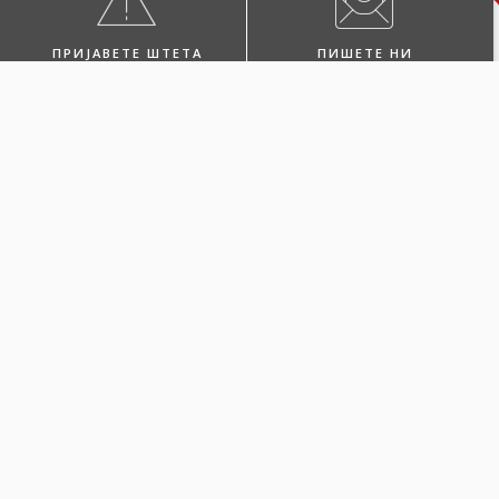
ПРИЈАВЕТЕ ШТЕТА
ПИШЕТЕ НИ
ПОБАРАЈТЕ ЗАСТАПНИК
ПОСЕТЕТЕ НЀ
Одберете Каско
Green за вашето
електрично или