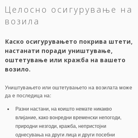
Целосно осигурување на
возила
Каско осигурувањето покрива штети,
настанати поради уништување,
оштетување или кражба на вашето
возило.
Уништувањето или оштетувањето на возилата може
да е последица на:
Разни настани, на коишто немате никакво
влијание, како вонредни временски непогоди,
природни незгоди, кражба, непристојни
однесувања на други лица и други посебни