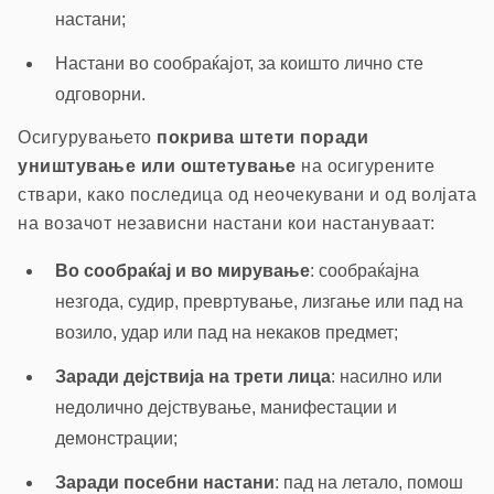
настани;
Настани во сообраќајот, за коишто лично сте
одговорни.
Осигурувањето
покрива штети поради
уништување или оштетување
на осигурените
ствари, како последица од неочекувани и од волјата
на возачот независни настани кои настануваат:
Во сообраќај и во мирување
: сообраќајна
незгода, судир, превртување, лизгање или пад на
возило, удар или пад на некаков предмет;
Заради дејствија на трети лица
: насилно или
недолично дејствување, манифестации и
демонстрации;
Заради посебни настани
: пад на летало, помош