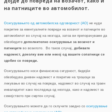
дојде до повреда на возачот, како и
на патниците во автомобилот.
Осигурувањето од автомобилска одговорност (AO)
не нуди
покритие за евентуалните повреди на возачот и патниците во
автомобилот во случај на незгода, затоа ви препорачуваме да
обезбедите
дополнително осигурување за возачот и
патниците
во возилото. Во таков случај,
добивате
надомест, доколку вие или некој од вашите сопатници се
здобие со повреди.
Осигурувањето носи финансиска сигурност, бидејќи
обезбедува дневен надомест и покритие на трошоци за
лекување во случај на повреда, надомест во случај на траен
инвалидитет како последица од незгода, како и надомест за
семејството при смртен случај.
Осигурувањето можете да го склучите заедно со
осигурување