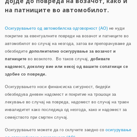
дојде до повреда на возачот, како и
на патниците во автомобилот.
Осигурувањето од автомобилска одговорност (AO)
не нуди
покритие за евентуалните повреди на возачот и патниците во
автомобилот во случај на незгода, затоа ви препорачуваме да
обезбедите
дополнително осигурување за возачот и
патниците
во возилото. Во таков случај,
добивате
надомест, доколку вие или некој од вашите сопатници се
здобие со повреди.
Осигурувањето носи финансиска сигурност, бидејќи
обезбедува дневен надомест и покритие на трошоци за
лекување во случај на повреда, надомест во случај на траен
инвалидитет како последица од незгода, како и надомест за
семејството при смртен случај.
Осигурувањето можете да го склучите заедно со
осигурување