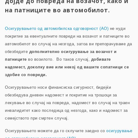
дојде до повреда на возачот, како и
на патниците во автомобилот.
Осигурувањето од автомобилска одговорност (AO)
не нуди
покритие за евентуалните повреди на возачот и патниците во
автомобилот во случај на незгода, затоа ви препорачуваме да
обезбедите
дополнително осигурување за возачот и
патниците
во возилото. Во таков случај,
добивате
надомест, доколку вие или некој од вашите сопатници се
здобие со повреди.
Осигурувањето носи финансиска сигурност, бидејќи
обезбедува дневен надомест и покритие на трошоци за
лекување во случај на повреда, надомест во случај на траен
инвалидитет како последица од незгода, како и надомест за
семејството при смртен случај.
Осигурувањето можете да го склучите заедно со
осигурување