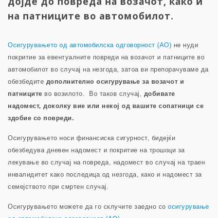
дојде до повреда на возачот, како и
на патниците во автомобилот.
Осигурувањето од автомобилска одговорност (AO)
не нуди
покритие за евентуалните повреди на возачот и патниците во
автомобилот во случај на незгода, затоа ви препорачуваме да
обезбедите
дополнително осигурување за возачот и
патниците
во возилото. Во таков случај,
добивате
надомест, доколку вие или некој од вашите сопатници се
здобие со повреди.
Осигурувањето носи финансиска сигурност, бидејќи
обезбедува дневен надомест и покритие на трошоци за
лекување во случај на повреда, надомест во случај на траен
инвалидитет како последица од незгода, како и надомест за
семејството при смртен случај.
Осигурувањето можете да го склучите заедно со
осигурување