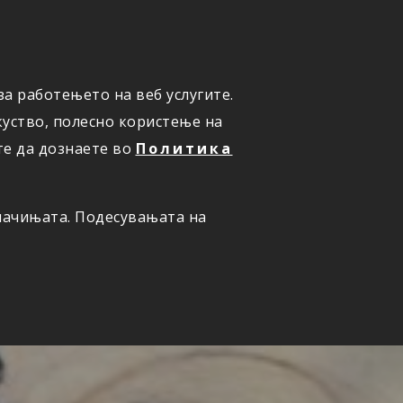
а работењето на веб услугите.
ОНЛАЈН
ПРИЈАВИ ШТЕТА
уство, полесно користење на
те да дознаете во
Политика
олачињата. Подесувањата на