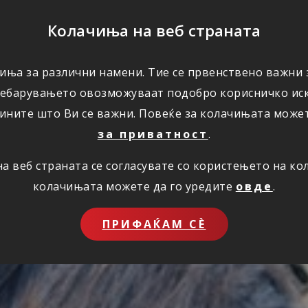
ПОМОШ
Колачиња на веб страната
иња за различни намени. Тие се првенствено важни з
ПОВОЛНОСТИ
КОРИСНО
ЗА НАС
ребарувањето овозможуваат подобро корисничко иск
ините што Ви се важни. Повеќе за колачињата може
за приватност
.
 веб страната се согласувате со користењето на к
колачињата можете да го уредите
овде
.
ПРИФАЌАМ СЀ