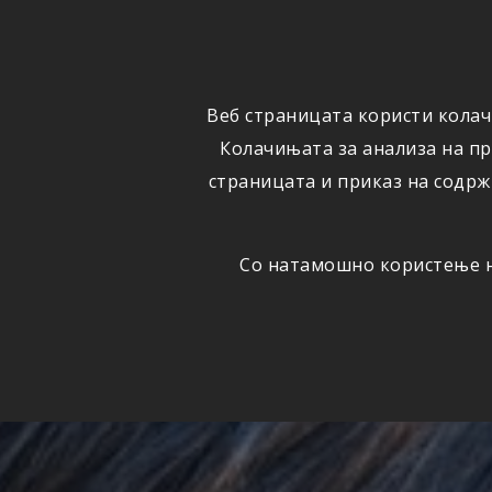
ФИЗИЧКИ
ПРАВНИ
ЛИЦА
ЛИЦА
Веб страницата користи колач
ОСИГУРУВАЊЕ
ШТЕТИ
Колачињата за анализа на п
страницата и приказ на содрж
Со натамошно користење на