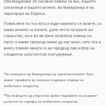
Обезбедуваме 24 часовна помош з
а вас, вашите
сопатници и вашето возило, в
о Македонија и на
територија на Европа.
П
омислете на тоа кога и каде најмногу се возите, со
какво возило се возите, дали често патувате во
странство, кога би ви била потребна помош на
патот и какви трошоци може да настанат, сето тоа и
многу повеќе имајте го во предвид при избор на
соодветно асистентско осигурување.
*
За повиците од Македонија на претплатничкиот број
важат тарифите за локални појдовни повици на
мобилниот оператор.
**
За повиците од странство важат тарифите на роаминг
услугите по тарифа на мобилниот оператор.