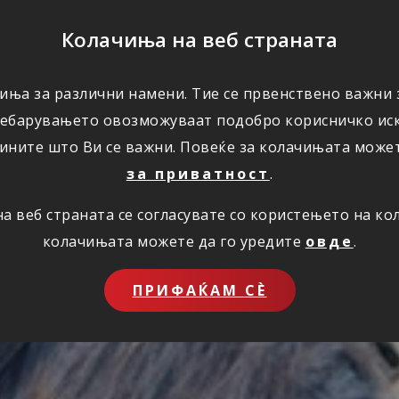
ПОМОШ
Колачиња на веб страната
иња за различни намени. Тие се првенствено важни з
ПОВОЛНОСТИ
КОРИСНО
ЗА НАС
ребарувањето овозможуваат подобро корисничко иск
ините што Ви се важни. Повеќе за колачињата може
за приватност
.
 веб страната се согласувате со користењето на к
колачињата можете да го уредите
овде
.
ПРИФАЌАМ СЀ