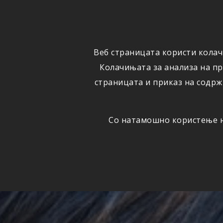
ФИЗИЧКИ
ПРАВНИ
ЛИЦА
ЛИЦА
Веб страницата користи колач
ОСИГУРУВАЊЕ
ШТЕТИ
Колачињата за анализа на п
страницата и приказ на содрж
Со натамошно користење на