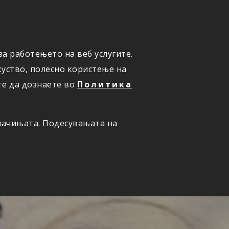
а работењето на веб услугите.
ОНЛАЈН
ПРИЈАВИ ШТЕТА
уство, полесно користење на
те да дознаете во
Политика
олачињата. Подесувањата на