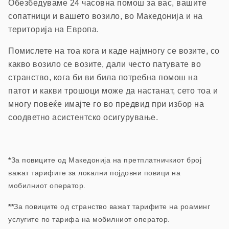
Обезбедуваме 24 часовна помош з
а вас, вашите
сопатници и вашето возило, в
о Македонија и на
територија на Европа.
П
омислете на тоа кога и каде најмногу се возите, со
какво возило се возите, дали често патувате во
странство, кога би ви била потребна помош на
патот и какви трошоци може да настанат, сето тоа и
многу повеќе имајте го во предвид при избор на
соодветно асистентско осигурување.
*
За повиците од Македонија на претплатничкиот број
важат тарифите за локални појдовни повици на
мобилниот оператор.
**
За повиците од странство важат тарифите на роаминг
услугите по тарифа на мобилниот оператор.