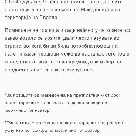
Обезбедуваме 24 часовна помош з
а вас, вашите
сопатници и вашето возило, в
о Македонија и на
територија на Европа.
П
омислете на тоа кога и каде најмногу се возите, со
какво возило се возите, дали често патувате во
странство, кога би ви била потребна помош на
патот и какви трошоци може да настанат, сето тоа и
многу повеќе имајте го во предвид при избор на
соодветно асистентско осигурување.
*
За повиците од Македонија на претплатничкиот број
важат тарифите за локални појдовни повици на
мобилниот оператор.
**
За повиците од странство важат тарифите на роаминг
услугите по тарифа на мобилниот оператор.