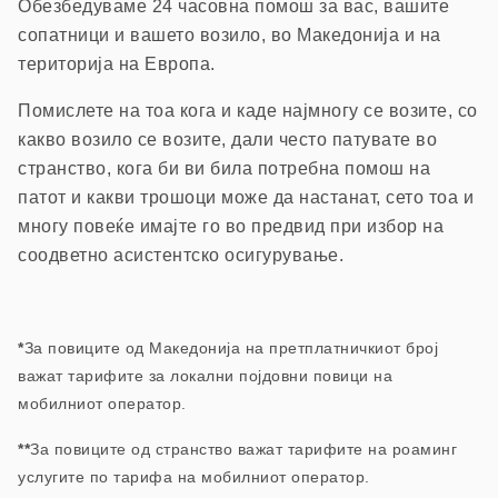
Обезбедуваме 24 часовна помош з
а вас, вашите
сопатници и вашето возило, в
о Македонија и на
територија на Европа.
П
омислете на тоа кога и каде најмногу се возите, со
какво возило се возите, дали често патувате во
странство, кога би ви била потребна помош на
патот и какви трошоци може да настанат, сето тоа и
многу повеќе имајте го во предвид при избор на
соодветно асистентско осигурување.
*
За повиците од Македонија на претплатничкиот број
важат тарифите за локални појдовни повици на
мобилниот оператор.
**
За повиците од странство важат тарифите на роаминг
услугите по тарифа на мобилниот оператор.