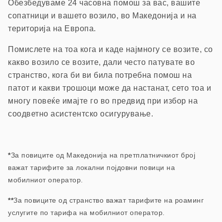
Обезбедуваме 24 часовна помош з
а вас, вашите
сопатници и вашето возило, в
о Македонија и на
територија на Европа.
П
омислете на тоа кога и каде најмногу се возите, со
какво возило се возите, дали често патувате во
странство, кога би ви била потребна помош на
патот и какви трошоци може да настанат, сето тоа и
многу повеќе имајте го во предвид при избор на
соодветно асистентско осигурување.
*
За повиците од Македонија на претплатничкиот број
важат тарифите за локални појдовни повици на
мобилниот оператор.
**
За повиците од странство важат тарифите на роаминг
услугите по тарифа на мобилниот оператор.