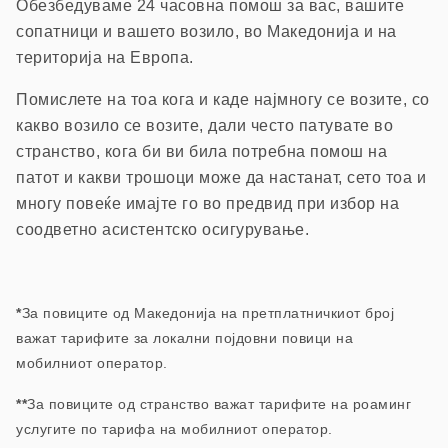
Обезбедуваме 24 часовна помош з
а вас, вашите
сопатници и вашето возило, в
о Македонија и на
територија на Европа.
П
омислете на тоа кога и каде најмногу се возите, со
какво возило се возите, дали често патувате во
странство, кога би ви била потребна помош на
патот и какви трошоци може да настанат, сето тоа и
многу повеќе имајте го во предвид при избор на
соодветно асистентско осигурување.
*
За повиците од Македонија на претплатничкиот број
важат тарифите за локални појдовни повици на
мобилниот оператор.
**
За повиците од странство важат тарифите на роаминг
услугите по тарифа на мобилниот оператор.