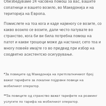
Обезбедуваме 24 часовна помош з
а вас, вашите
сопатници и вашето возило, в
о Македонија и на
територија на Европа.
П
омислете на тоа кога и каде најмногу се возите, со
какво возило се возите, дали често патувате во
странство, кога би ви била потребна помош на
патот и какви трошоци може да настанат, сето тоа и
многу повеќе имајте го во предвид при избор на
соодветно асистентско осигурување.
*
За повиците од Македонија на претплатничкиот број
важат тарифите за локални појдовни повици на
мобилниот оператор.
**
За повиците од странство важат тарифите на роаминг
услугите по тарифа на мобилниот оператор.