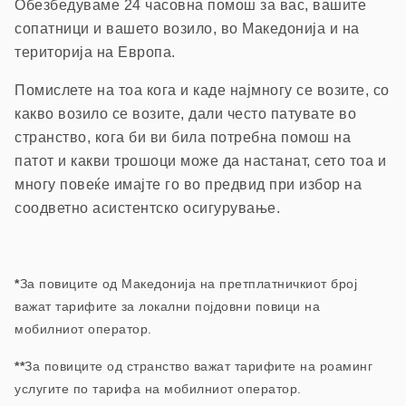
Обезбедуваме 24 часовна помош з
а вас, вашите
сопатници и вашето возило, в
о Македонија и на
територија на Европа.
П
омислете на тоа кога и каде најмногу се возите, со
какво возило се возите, дали често патувате во
странство, кога би ви била потребна помош на
патот и какви трошоци може да настанат, сето тоа и
многу повеќе имајте го во предвид при избор на
соодветно асистентско осигурување.
*
За повиците од Македонија на претплатничкиот број
важат тарифите за локални појдовни повици на
мобилниот оператор.
**
За повиците од странство важат тарифите на роаминг
услугите по тарифа на мобилниот оператор.