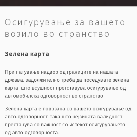
Осигурување за вашето
возило во странство
Зелена карта
При патување надвор од границите на нашата
држава, задолжително треба да поседувате зелена
карта, што всушност претставува осигурување од
автомобилска одговорност во странство.
Зелена карта е поврзана со вашето осигурување од
авто-одговорност, така што нејзината валидност
престанува со важност со истекот осигурувањето
од авто-одговорноста.