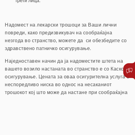
трети лица.
Надомест на лекарски трошоци за Ваши лични
повреди, како предизвикувач на сообраќајна
незгода во странство, можете да си обезбедите со
здравствено патничко осигурување.
Наједноставен начин да ја надоместите штета на
вашето возило настаната во странство е со Каско
осигурување. Цената за оваа осигурителна услуга е
неспоредливо ниска во однос на несаканиот
трошокот кој што може да настане при сообраќајна
незгода во странство.
Напомена:
Согласно одлука на Управниот одбор на
Советот на Бироа во Брисел (која е задолжителна за нашата