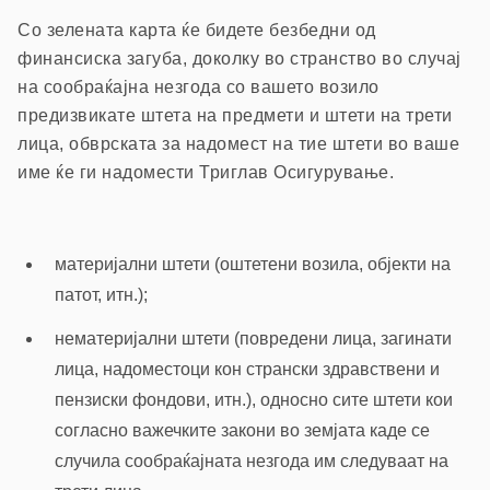
Со зелената карта ќе бидете безбедни од
финансиска загуба, доколку во странство во случај
на сообраќајна незгода со вашето возило
предизвикате штета на предмети и штети на трети
лица, обврската за надомест на тие штети во ваше
име ќе ги надомести Триглав Осигурување.
материјални штети (оштетени возила, објекти на
патот, итн.);
нематеријални штети (повредени лица, загинати
лица, надоместоци кон странски здравствени и
пензиски фондови, итн.), односно сите штети кои
согласно важечките закони во земјата каде се
случила сообраќајната незгода им следуваат на