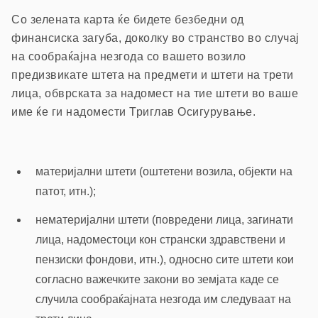
Со зелената карта ќе бидете безбедни од
финансиска загуба, доколку во странство во случај
на сообраќајна незгода со вашето возило
предизвикате штета на предмети и штети на трети
лица, обврската за надомест на тие штети во ваше
име ќе ги надомести Триглав Осигурување.
материјални штети (оштетени возила, објекти на
патот, итн.);
нематеријални штети (повредени лица, загинати
лица, надоместоци кон странски здравствени и
пензиски фондови, итн.), односно сите штети кои
согласно важечките закони во земјата каде се
случила сообраќајната незгода им следуваат на