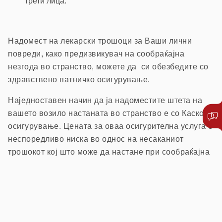
трети лица.
Надомест на лекарски трошоци за Ваши лични
повреди, како предизвикувач на сообраќајна
незгода во странство, можете да си обезбедите со
здравствено патничко осигурување.
Наједноставен начин да ја надоместите штета на
вашето возило настаната во странство е со Каско
осигурување. Цената за оваа осигурителна услуга е
неспоредливо ниска во однос на несаканиот
трошокот кој што може да настане при сообраќајна
незгода во странство.
Напомена:
Согласно одлука на Управниот одбор на
Советот на Бироа во Брисел (која е задолжителна за нашата