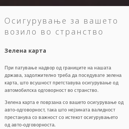
Осигурување за вашето
возило во странство
Зелена карта
При патување надвор од границите на нашата
држава, задолжително треба да поседувате зелена
карта, што всушност претставува осигурување од
автомобилска одговорност во странство.
Зелена карта е поврзана со вашето осигурување од
авто-одговорност, така што нејзината валидност
престанува со важност со истекот осигурувањето
од авто-одговорноста.