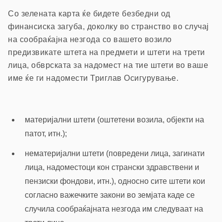
Со зелената карта ќе бидете безбедни од
финансиска загуба, доколку во странство во случај
на сообраќајна незгода со вашето возило
предизвикате штета на предмети и штети на трети
лица, обврската за надомест на тие штети во ваше
име ќе ги надомести Триглав Осигурување.
материјални штети (оштетени возила, објекти на
патот, итн.);
нематеријални штети (повредени лица, загинати
лица, надоместоци кон странски здравствени и
пензиски фондови, итн.), односно сите штети кои
согласно важечките закони во земјата каде се
случила сообраќајната незгода им следуваат на