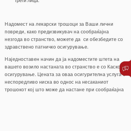
трети лица.
Надомест на лекарски трошоци за Ваши лични
повреди, како предизвикувач на сообраќајна
незгода во странство, можете да си обезбедите со
здравствено патничко осигурување.
Наједноставен начин да ја надоместите штета на
вашето возило настаната во странство е со Каско
осигурување. Цената за оваа осигурителна услуга е
неспоредливо ниска во однос на несаканиот
трошокот кој што може да настане при сообраќајна
незгода во странство.
Напомена:
Согласно одлука на Управниот одбор на
Советот на Бироа во Брисел (која е задолжителна за нашата