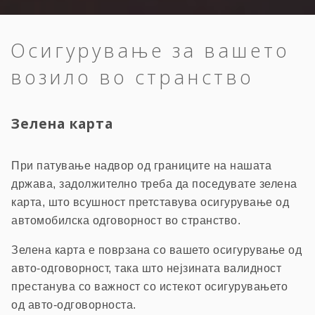
Осигурување за вашето
возило во странство
Зелена карта
При патување надвор од границите на нашата
држава, задолжително треба да поседувате зелена
карта, што всушност претставува осигурување од
автомобилска одговорност во странство.
Зелена карта е поврзана со вашето осигурување од
авто-одговорност, така што нејзината валидност
престанува со важност со истекот осигурувањето
од авто-одговорноста.