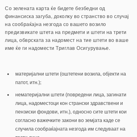
Со зелената карта ќе бидете безбедни од
финансиска загуба, доколку во странство во случај
на сообраќајна незгода со вашето возило
предизвикате штета на предмети и штети на трети
лица, обврската за надомест на тие штети во ваше
име ќе ги надомести Триглав Осигурување.
материјални штети (оштетени возила, објекти на
патот, итн.);
нематеријални штети (повредени лица, загинати
лица, надоместоци кон странски здравствени и
пензиски фондови, итн.), односно сите штети кои
согласно важечките закони во земјата каде се
случила сообраќајната незгода им следуваат на