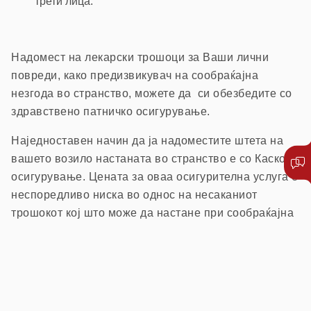
трети лица.
Надомест на лекарски трошоци за Ваши лични
повреди, како предизвикувач на сообраќајна
незгода во странство, можете да си обезбедите со
здравствено патничко осигурување.
Наједноставен начин да ја надоместите штета на
вашето возило настаната во странство е со Каско
осигурување. Цената за оваа осигурителна услуга е
неспоредливо ниска во однос на несаканиот
трошокот кој што може да настане при сообраќајна
незгода во странство.
Напомена:
Согласно одлука на Управниот одбор на
Советот на Бироа во Брисел (која е задолжителна за нашата