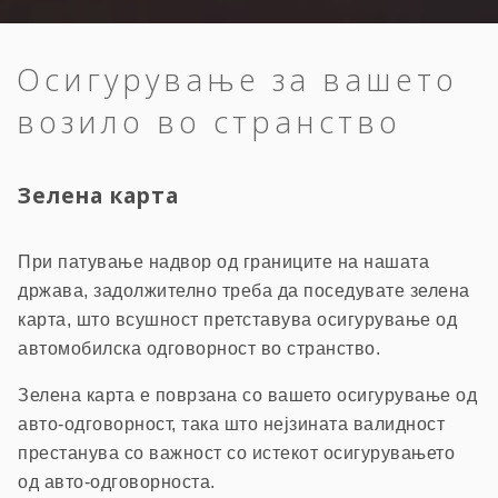
Осигурување за вашето
возило во странство
Зелена карта
При патување надвор од границите на нашата
држава, задолжително треба да поседувате зелена
карта, што всушност претставува осигурување од
автомобилска одговорност во странство.
Зелена карта е поврзана со вашето осигурување од
авто-одговорност, така што нејзината валидност
престанува со важност со истекот осигурувањето
од авто-одговорноста.