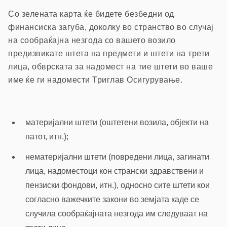
Со зелената карта ќе бидете безбедни од
финансиска загуба, доколку во странство во случај
на сообраќајна незгода со вашето возило
предизвикате штета на предмети и штети на трети
лица, обврската за надомест на тие штети во ваше
име ќе ги надомести Триглав Осигурување.
материјални штети (оштетени возила, објекти на
патот, итн.);
нематеријални штети (повредени лица, загинати
лица, надоместоци кон странски здравствени и
пензиски фондови, итн.), односно сите штети кои
согласно важечките закони во земјата каде се
случила сообраќајната незгода им следуваат на