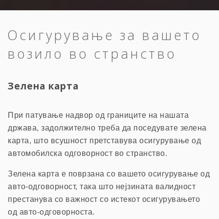
Осигурување за вашето
возило во странство
Зелена карта
При патување надвор од границите на нашата
држава, задолжително треба да поседувате зелена
карта, што всушност претставува осигурување од
автомобилска одговорност во странство.
Зелена карта е поврзана со вашето осигурување од
авто-одговорност, така што нејзината валидност
престанува со важност со истекот осигурувањето
од авто-одговорноста.