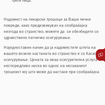
трети лица.
Надомест на лекарски трошоци за Ваши лични
повреди, како предизвикувач на сообраќајна
незгода во странство, можете да си обезбедите со
здравствено патничко осигурување.
Наједноставен начин да ја надоместите штета на
вашето возило настаната во странство е со Каско
осигурување. Цената за оваа осигурителна услуга е
неспоредливо ниска во однос на несаканиот
трошокот кој што може да настане при сообраќајна
незгода во странство.
Напомена:
Согласно одлука на Управниот одбор на
Советот на Бироа во Брисел (која е задолжителна за нашата