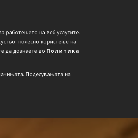
а работењето на веб услугите.
ОНЛАЈН
ПРИЈАВИ ШТЕТА
уство, полесно користење на
те да дознаете во
Политика
олачињата. Подесувањата на