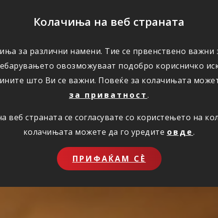
ПОМОШ
Колачиња на веб страната
иња за различни намени. Тие се првенствено важни з
ПОВОЛНОСТИ
КОРИСНО
ЗА НАС
ребарувањето овозможуваат подобро корисничко иск
ините што Ви се важни. Повеќе за колачињата може
за приватност
.
 веб страната се согласувате со користењето на к
колачињата можете да го уредите
овде
.
ПРИФАЌАМ СЀ