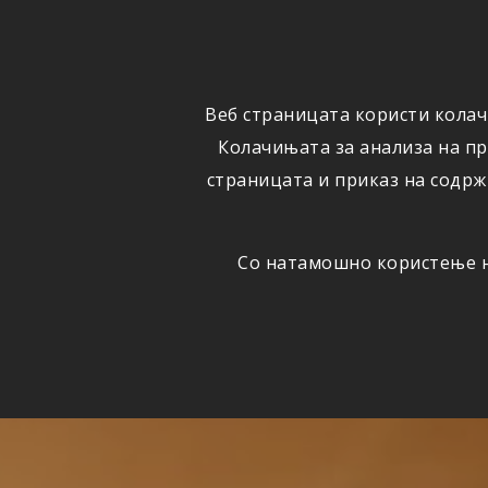
ФИЗИЧКИ
ПРАВНИ
ЛИЦА
ЛИЦА
Веб страницата користи колач
ОСИГУРУВАЊЕ
ШТЕТИ
Колачињата за анализа на п
страницата и приказ на содрж
Со натамошно користење на