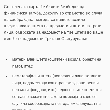
Со зелената карта ќе бидете безбедни од
финансиска загуба, доколку во странство во случај
на сообраќајна незгода со вашето возило
предизвикате штета на предмети и штети на трети
лица, обврската за надомест на тие штети во ваше
име ќе ги надомести Триглав Осигурување.
материјални штети (оштетени возила, објекти на
патот, итн.);
нематеријални штети (повредени лица, загинати
лица, надоместоци кон странски здравствени и
пензиски фондови, итн.), односно сите штети кои
согласно важечките закони во земјата каде се
случила сообраќајната незгода им следуваат на