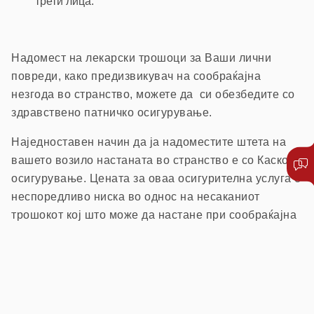
трети лица.
Надомест на лекарски трошоци за Ваши лични
повреди, како предизвикувач на сообраќајна
незгода во странство, можете да си обезбедите со
здравствено патничко осигурување.
Наједноставен начин да ја надоместите штета на
вашето возило настаната во странство е со Каско
осигурување. Цената за оваа осигурителна услуга е
неспоредливо ниска во однос на несаканиот
трошокот кој што може да настане при сообраќајна
незгода во странство.
Напомена:
Согласно одлука на Управниот одбор на
Советот на Бироа во Брисел (која е задолжителна за нашата