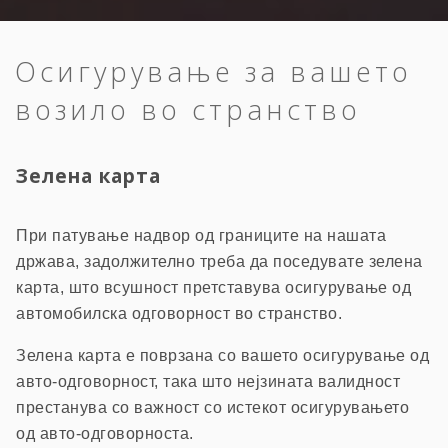
Осигурување за вашето
возило во странство
Зелена карта
При патување надвор од границите на нашата
држава, задолжително треба да поседувате зелена
карта, што всушност претставува осигурување од
автомобилска одговорност во странство.
Зелена карта е поврзана со вашето осигурување од
авто-одговорност, така што нејзината валидност
престанува со важност со истекот осигурувањето
од авто-одговорноста.