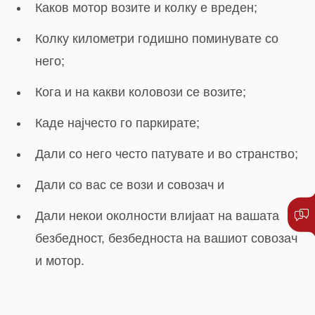
Каков мотор возите и колку е вреден;
Колку километри годишно поминувате со
него;
Кога и на какви коловози се возите;
Каде најчесто го паркирате;
Дали со него често патувате и во странство;
Дали со вас се вози и совозач и
Дали некои околности влијаат на вашата
безбедност, безбедноста на вашиот совозач
и мотор.
Одлучете се за вистинското осигурување на
вашиот мотор.