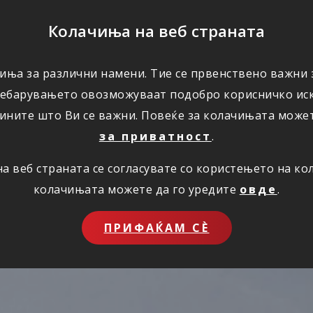
ПОМОШ
Колачиња на веб страната
иња за различни намени. Тие се првенствено важни з
ПОВОЛНОСТИ
КОРИСНО
ЗА НАС
ребарувањето овозможуваат подобро корисничко иск
ините што Ви се важни. Повеќе за колачињата може
за приватност
.
 веб страната се согласувате со користењето на к
колачињата можете да го уредите
овде
.
ПРИФАЌАМ СЀ