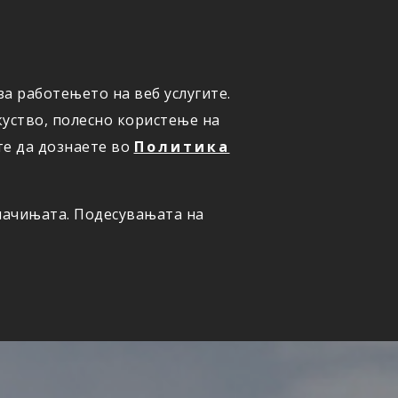
а работењето на веб услугите.
ОНЛАЈН
ПРИЈАВИ ШТЕТА
уство, полесно користење на
те да дознаете во
Политика
олачињата. Подесувањата на