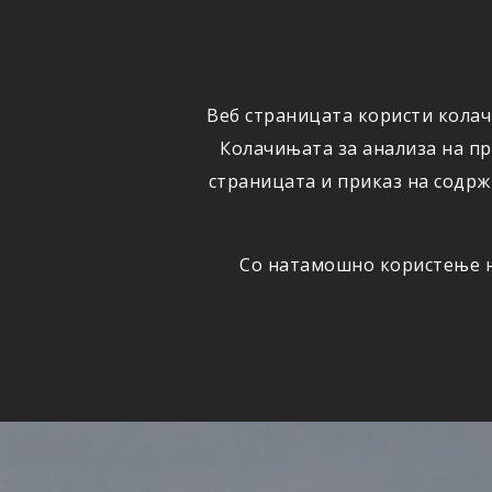
ФИЗИЧКИ
ПРАВНИ
ЛИЦА
ЛИЦА
Веб страницата користи колач
ОСИГУРУВАЊЕ
ШТЕТИ
Колачињата за анализа на п
страницата и приказ на содрж
Со натамошно користење на