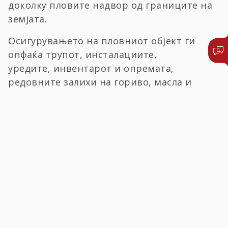
доколку пловите надвор од границите на
земјата.
Осигурувањето на пловниот објект ги
опфаќа трупот, инсталациите,
уредите, инвентарот и опремата,
редовните залихи на гориво, масла и
други бродски материјали, залихи на
храна и пијалаци потребни за посадата на
бродот.
ПРИЈАВЕТЕ ШТЕТА
ПИШЕТЕ НЍ