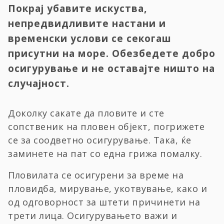
Покрај убавите искуства,
непредвидливите настани и
временски услови се секогаш
присутни на море. Обезбедете добро
осигурување и не оставајте ништо на
случајност.
Доколку сакате да пловите и сте
сопственик на пловен објект, погрижете
се за соодветно осигурување. Така, ќе
заминете на пат со една грижа помалку.
Пловилата се осигурени за време на
пловидба, мирување, укотвување, како и
од одговорност за штети причинети на
трети лица. Осигурувањето важи и