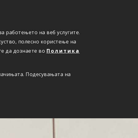
а работењето на веб услугите.
ОНЛАЈН
ПРИЈАВИ ШТЕТА
уство, полесно користење на
те да дознаете во
Политика
олачињата. Подесувањата на