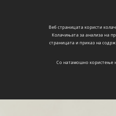
ФИЗИЧКИ
ПРАВНИ
ЛИЦА
ЛИЦА
Веб страницата користи колач
ОСИГУРУВАЊЕ
ШТЕТИ
Колачињата за анализа на п
страницата и приказ на содрж
Со натамошно користење на