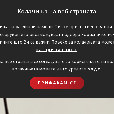
ПОМОШ
Колачиња на веб страната
иња за различни намени. Тие се првенствено важни з
ПОВОЛНОСТИ
КОРИСНО
ЗА НАС
ребарувањето овозможуваат подобро корисничко иск
ините што Ви се важни. Повеќе за колачињата може
за приватност
.
 веб страната се согласувате со користењето на к
колачињата можете да го уредите
овде
.
ПРИФАЌАМ СЀ