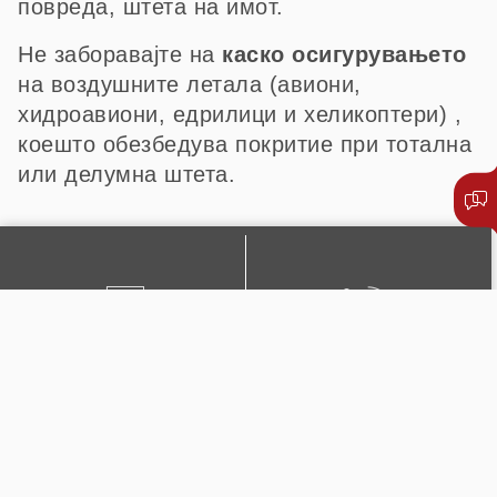
повреда, штета на имот.
Не заборавајте на
каско осигурувањето
на воздушните летала (авиони,
хидроавиони, едрилици и хеликоптери) ,
коешто обезбедува покритие при тотална
или делумна штета.
ПИШЕТЕ НЍ
+389 2 51 0222