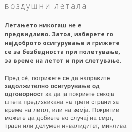
воздушни летала
Летањето никогаш не е
предвидливо. Затоа, изберете го
најдоброто осигурување и грижете
се за безбедноста при полетување,
за време на летот и при слетување.
Пред сѐ, погрижете се да направите
задолжително осигурување од
одговорност
за да ја покриете секоја
штета предизвикана на трети страни за
време на летот, или на земја. Покритие
можете да добиете во случај на смрт,
траен или делумен инвалидитет, минлива