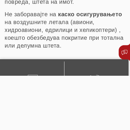
повреда, штета на имот.
Не заборавајте на
каско осигурувањето
на воздушните летала (авиони,
хидроавиони, едрилици и хеликоптери) ,
коешто обезбедува покритие при тотална
или делумна штета.
ПИШЕТЕ НЍ
+389 2 51 0222