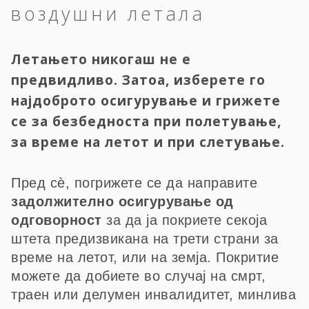
воздушни летала
Летањето никогаш не е
предвидливо. Затоа, изберете го
најдоброто осигурување и грижете
се за безбедноста при полетување,
за време на летот и при слетување.
Пред сѐ, погрижете се да направите
задолжително осигурување од
одговорност
за да ја покриете секоја
штета предизвикана на трети страни за
време на летот, или на земја. Покритие
можете да добиете во случај на смрт,
траен или делумен инвалидитет, минлива