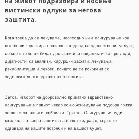
на живот подразбира и носење
вистински одлуки за негова
заштита.
Кога треба да се лекуваме, неопходно ни е осигурување кое
што ќе ни гарантира повисок стандард на здравствени услуги,
со кое што ќе ни бидат достапни и специјалистички прегледи,
дијагностички анализи, хируршки зафати, лекувања,
рехабилитации и лекови, коишто не се покриени со
задолжителната здравствена заштита.
Затоа, изборот на доброволно приватно здравствено
осигурување е првиот чекор кон обезбедување подобра грижа
за вас и за вашите најблиски. Триглав Осигурување нуди
можност за врвна заштита на вашето здравје, која што
одговара на вашите потреби и на вашиот буџет.