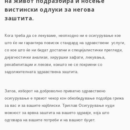
на живот подразбира и носење
вистински одлуки за негова
заштита.
Кога треба да се лекуваме, неопходно ни е осигурување кое
што ќе ни гарантира повисок стандард на здравствени услуги,
со кое што ќе ни бидат достапни и специјалистички прегледи,
дијагностички анализи, хируршки зафати, лекувања,
рехабилитации и лекови, коишто не се покриени со
задолжителната здравствена заштита.
Затоа, изборот на доброволно приватно здравствено
осигурување е првиот чекор кон обезбедување подобра грижа
за вас и за вашите најблиски. Триглав Осигурување нуди
можност за врвна заштита на вашето здравје, која што
одговара на вашите потреби и на вашиот буџет.