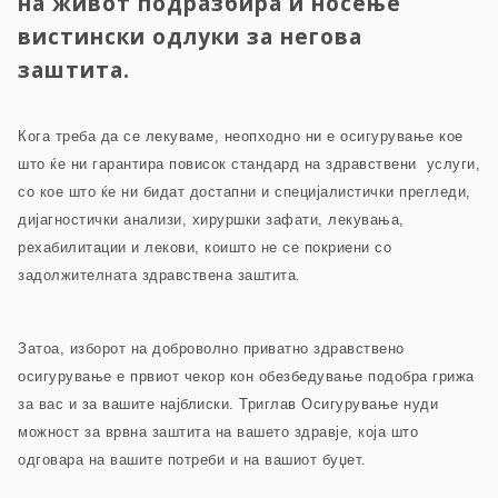
на живот подразбира и носење
вистински одлуки за негова
заштита.
Кога треба да се лекуваме, неопходно ни е осигурување кое
што ќе ни гарантира повисок стандард на здравствени услуги,
со кое што ќе ни бидат достапни и специјалистички прегледи,
дијагностички анализи, хируршки зафати, лекувања,
рехабилитации и лекови, коишто не се покриени со
задолжителната здравствена заштита.
Затоа, изборот на доброволно приватно здравствено
осигурување е првиот чекор кон обезбедување подобра грижа
за вас и за вашите најблиски. Триглав Осигурување нуди
можност за врвна заштита на вашето здравје, која што
одговара на вашите потреби и на вашиот буџет.